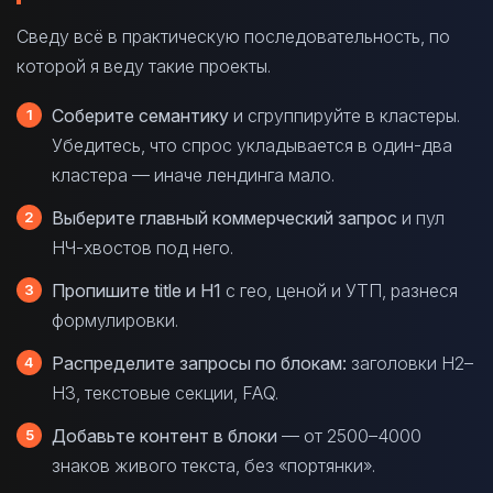
Сведу всё в практическую последовательность, по
которой я веду такие проекты.
Соберите семантику
и сгруппируйте в кластеры.
Убедитесь, что спрос укладывается в один-два
кластера — иначе лендинга мало.
Выберите главный коммерческий запрос
и пул
НЧ-хвостов под него.
Пропишите title и H1
с гео, ценой и УТП, разнеся
формулировки.
Распределите запросы по блокам:
заголовки H2–
H3, текстовые секции, FAQ.
Добавьте контент в блоки
— от 2500–4000
знаков живого текста, без «портянки».