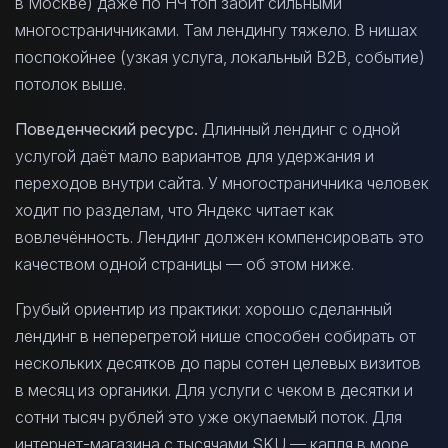
в Москве) даже по НЧ топ забит сильными
многостраничниками. Там лендингу тяжело. В нишах
поспокойнее (узкая услуга, локальный B2B, событие)
потолок выше.
Поведенческий ресурс.
Длинный лендинг с одной
услугой даёт мало вариантов для удержания и
переходов внутри сайта. У многостраничника человек
ходит по разделам, что Яндекс читает как
вовлечённость. Лендинг должен компенсировать это
качеством одной страницы — об этом ниже.
Грубый ориентир из практики: хорошо сделанный
лендинг в неперегретой нише способен собирать от
нескольких десятков до пары сотен целевых визитов
в месяц из органики. Для услуги с чеком в десятки и
сотни тысяч рублей это уже окупаемый поток. Для
интернет-магазина с тысячами SKU — капля в море.