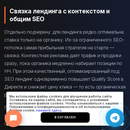
Связка лендинга с контекстом и
общим SEO
Отдельно подчеркну: для лендинга редко оптимальна
ставка только на органику. Из-за ограниченного SEO-
потолка самая прибыльная стратегия на старте —
связка. Контекстная реклама даёт трафик и продажи
сразу, пока органика медленно набирает позиции по
НЧ. При этом качественный, оптимизированный под
Онлайн-консультант
SEO лендинг одновременно повышает Quality Score в
● онлайн
Директе и снижает цену клика — то есть органическая
работа окупается и в платном канале.
Мы используем файлы cookies для улучшения работы сайта.
Оставаясь на нашем сайте, вы соглашаетесь с условиями
использования файлов cookies. Чтобы ознакомиться с нашими
Параллельно лендинг хорошо работает как часть
Положениями о конфиденциальности и об использовании
файлов cookie,
нажмите здесь
.
общей SEO-экосистемы бизнеса: даже если
Я СОГЛАСЕН
основной сайт многостраничный, отдельные лендинги