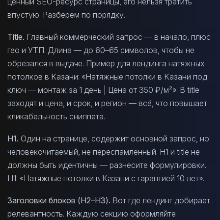
ценный SEO-ресурс страницы, его нельзя тратить
впустую. Разберём по порядку.
Title.
Главный коммерческий запрос — в начало, плюс
гео и УТП. Длина — до 60–65 символов, чтобы не
обрезался в выдаче. Пример для лендинга натяжных
потолков в Казани: «Натяжные потолки в Казани под
ключ — монтаж за 1 день | Цена от 350 ₽/м²». В title
заходят и цена, и срок, и регион — всё, что повышает
кликабельность сниппета.
H1.
Один на странице, содержит основной запрос, но
человекочитаемый, не переспамленный. H1 и title не
должны быть идентичны — разнесите формулировки.
H1: «Натяжные потолки в Казани с гарантией 10 лет».
Заголовки блоков (H2–H3).
Вот где лендинг добирает
релевантность. Каждую секцию оформляйте