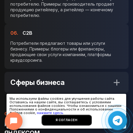
потребителю. Примеры: производитель продает
продукцию ритейлеру, а ритейлер — конечному
потребителю.
06.
C2B
Потребители предлагают товары или услуги
бизнесу. Примеры: блогеры или фрилансеры,
продающие свои услуги компаниям, платформы
краудсорсинга.
Онлайн-консультант
● онлайн
Сферы бизнеса
Мы используем файлы cookies для улучшения работы сайта.
Оставаясь на нашем сайте, вы соглашаетесь с условиями
использования файлов cookies. Чтобы ознакомиться с нашими
Положениями о конфиденциальности и об использовании
файлов cookie,
нажмите здесь
.
Отзывы
Я СОГЛАСЕН
РЕПУТАЦИЯ ПОДТВЕРЖДЕНА