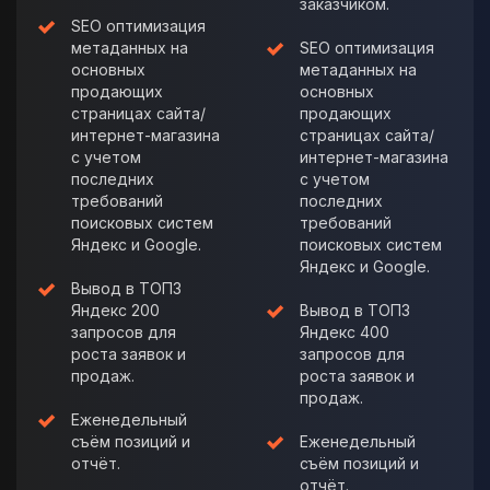
заказчиком.
SEO оптимизация
метаданных на
SEO оптимизация
основных
метаданных на
продающих
основных
страницах сайта/
продающих
интернет-магазина
страницах сайта/
с учетом
интернет-магазина
последних
с учетом
требований
последних
поисковых систем
требований
Яндекс и Google.
поисковых систем
Яндекс и Google.
Вывод в ТОП3
Яндекс 200
Вывод в ТОП3
запросов для
Яндекс 400
роста заявок и
запросов для
продаж.
роста заявок и
продаж.
Еженедельный
съём позиций и
Еженедельный
отчёт.
съём позиций и
отчёт.