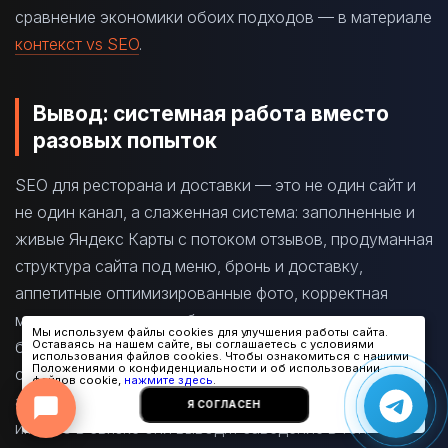
сравнение экономики обоих подходов — в материале
контекст vs SEO
.
Вывод: системная работа вместо
разовых попыток
SEO для ресторана и доставки — это не один сайт и
не один канал, а слаженная система: заполненные и
живые Яндекс Карты с потоком отзывов, продуманная
Онлайн-консультант
структура сайта под меню, бронь и доставку,
● онлайн
аппетитные оптимизированные фото, корректная
микроразметка, проработанная семантика по кухне,
Мы используем файлы cookies для улучшения работы сайта.
блюдам и гео, отдельные посадочные под районы и
Оставаясь на нашем сайте, вы соглашаетесь с условиями
использования файлов cookies. Чтобы ознакомиться с нашими
Положениями о конфиденциальности и об использовании
собственный канал, который отбивает гостя у
файлов cookie,
нажмите здесь
.
агрегаторов. Каждый элемент усиливает остальные, и
Я СОГЛАСЕН
именно в связке они выводят заведение в топ