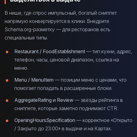
В нише, где спрос импульсный, богатый сниппет
напрямую конвертируется в клики. Внедрите
Schema.org-разметку — для ресторанов есть
специальные типы.
Restaurant / FoodEstablishment
— тип кухни, адрес,
телефон, часы, ценовой диапазон, ссылка на
меню.
Menu / MenuItem
— позиции меню с ценами, что
помогает попадать в расширенные блоки.
AggregateRating и Review
— звёзды рейтинга в
сниппете, которые заметно поднимают CTR.
OpeningHoursSpecification
— корректное «Открыто
/ Закрыто до 23:00» в выдаче и на Картах.