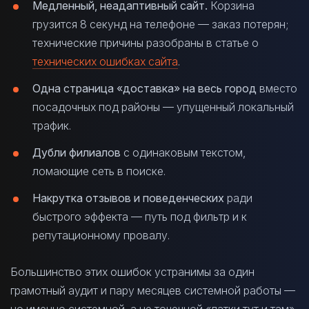
Медленный, неадаптивный сайт.
Корзина
грузится 8 секунд на телефоне — заказ потерян;
технические причины разобраны в статье о
технических ошибках сайта
.
Одна страница «доставка» на весь город
вместо
посадочных под районы — упущенный локальный
трафик.
Дубли филиалов
с одинаковым текстом,
ломающие сеть в поиске.
Накрутка отзывов и поведенческих
ради
быстрого эффекта — путь под фильтр и к
репутационному провалу.
Большинство этих ошибок устранимы за один
грамотный аудит и пару месяцев системной работы —
но именно системной, а не точечной «латки тут и там».