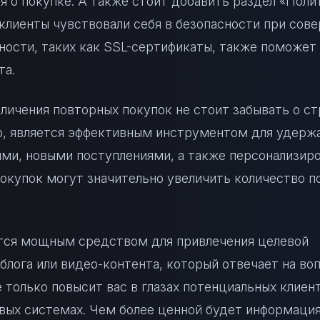
я о покупке. А также стоит добавить раздел «Поли
 клиенты чувствовали себя в безопасности при сов
ности, таких как SSL-сертификаты, также поможет
та.
личения повторных покупок не стоит забывать о ст
ер, является эффективным инструментом для удерж
иями, новыми поступлениями, а также персонализир
окупок могут значительно увеличить количество п
ется мощным средством для привлечения целевой
блога или видео-контента, который отвечает на во
только повысит вас в глазах потенциальных клиент
вых системах. Чем более ценной будет информация