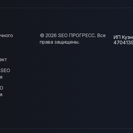
чного
© 2026 SEO ПРОГРЕСС. Все
ИП Кузн
права защищены.
470413
ект
 SEO
я
EO
я