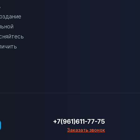
ь
создание
льной
сняйтесь
личить
+7(961)611-77-75
Заказать звонок