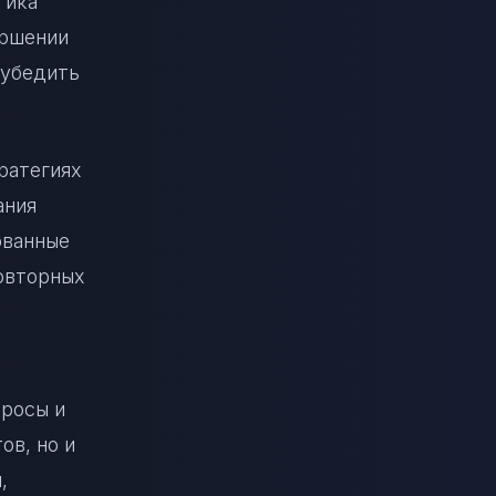
тика
ершении
 убедить
ратегиях
ания
ованные
овторных
просы и
ов, но и
,