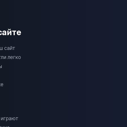
сайте
ш сайт
ли легко
ы
же
 играют