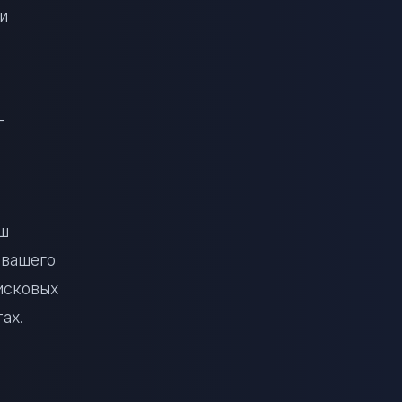
и
т
аш
 вашего
исковых
ах.