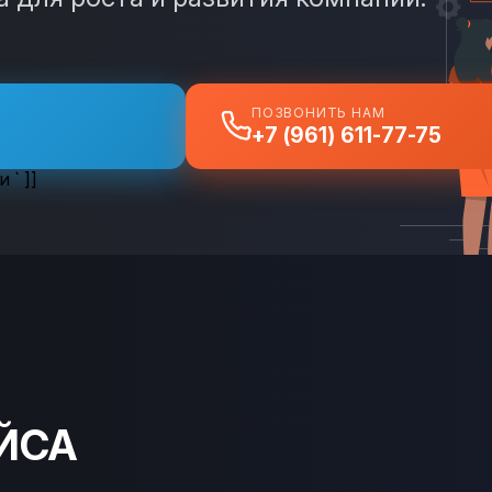
ПОЗВОНИТЬ НАМ
+7 (961) 611-77-75
ти
` ]]
ЙСА