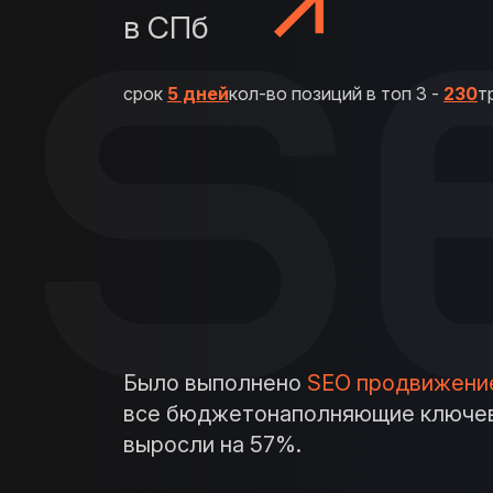
в СПб
срок
5 дней
кол-во позиций в топ 3 -
230
т
Было выполнено
SEO продвижени
все бюджетонаполняющие ключевы
выросли на 57%.