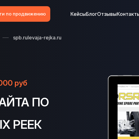
ги по продвижению
Кейсы
Блог
Отзывы
Контакт
spb.rulevaja-rejka.ru
000 руб
АЙТА ПО
Х РЕЕК